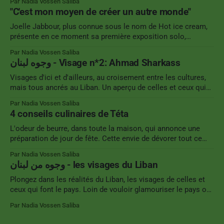
Par Nadia Vossen Saliba
lieux emblématiques de la ville regroupant des artistes aux
"C'est mon moyen de créer un autre monde"
pratiques variées. Artiste libanaise, de retour au pays après 8
années
Joelle Jabbour, plus connue sous le nom de Hot ice cream,
présente en ce moment sa première exposition solo,
AutoCAT, dans le café/bar Tota à Mar Mikhael. Cette
Par Nadia Vossen Saliba
illustratrice, dont vous pouvez reconnaître la patte par la
وجوه لبنان - Visage n*2: Ahmad Sharkass
présence de félins et une palette de couleurs vives, se fait
une
Visages d'ici et d'ailleurs, au croisement entre les cultures,
mais tous ancrés au Liban. Un aperçu de celles et ceux qui
font le pays, chacun·e à leur manière. En haut de quelques
Par Nadia Vossen Saliba
marches, au cœur du vieux souk de Tripoli la savonnerie
4 conseils culinaires de Téta
Sharkass. Existant depuis
L'odeur de beurre, dans toute la maison, qui annonce une
préparation de jour de fête. Cette envie de dévorer tout ce
que Téta cuisine même lorsque les options sont beaucoup
Par Nadia Vossen Saliba
trop nombreuses. Ces souvenirs d'enfance qui nous ramène
وجوه من لبنان - les visages du Liban
en un croc dans un espace temps différent
Plongez dans les réalités du Liban, les visages de celles et
ceux qui font le pays. Loin de vouloir glamouriser le pays ou,
dans une tendance inverse, à vouloir montrer exclusivement
Par Nadia Vossen Saliba
la violence, cette série de photos se veut une illustration de
certains quotidiens. Il y autant de Liban qu&