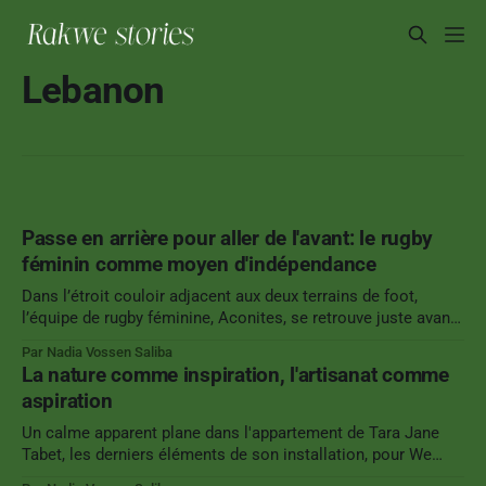
Lebanon
Passe en arrière pour aller de l'avant: le rugby
féminin comme moyen d'indépendance
Dans l’étroit couloir adjacent aux deux terrains de foot,
l’équipe de rugby féminine, Aconites, se retrouve juste avant
le début de l’entraînement. Petit à petit, l’ensemble de
Par Nadia Vossen Saliba
l’équipe s’est rassemblé. La fondatrice et assistante coach ,
La nature comme inspiration, l'artisanat comme
Sarah Kanaan, bras en bandoulière, blessée lors d’un
aspiration
Un calme apparent plane dans l'appartement de Tara Jane
Tabet, les derniers éléments de son installation, pour We
design Beirut, sont partis la veille. Une exposition dans des