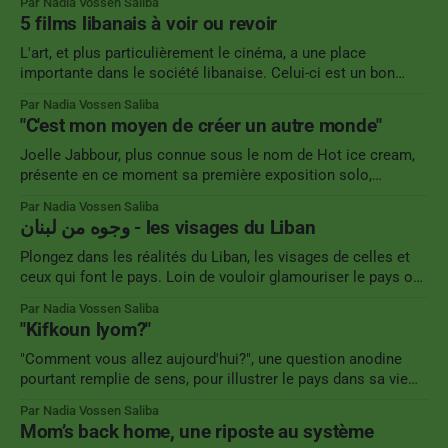
Par Nadia Vossen Saliba
deux ans, Jinan Jadayel développe ses bijoux à l'image du
5 films libanais à voir ou revoir
glamour arabe.
L'art, et plus particulièrement le cinéma, a une place
importante dans le société libanaise. Celui-ci est un bon
moyen de comprendre certaines réalités et histoires.
Par Nadia Vossen Saliba
Aujourd'hui encore une partie de l'histoire du pays est omise
"C'est mon moyen de créer un autre monde"
des livres d'histoires. Le grand écran
Joelle Jabbour, plus connue sous le nom de Hot ice cream,
présente en ce moment sa première exposition solo,
AutoCAT, dans le café/bar Tota à Mar Mikhael. Cette
Par Nadia Vossen Saliba
illustratrice, dont vous pouvez reconnaître la patte par la
وجوه من لبنان - les visages du Liban
présence de félins et une palette de couleurs vives, se fait
une
Plongez dans les réalités du Liban, les visages de celles et
ceux qui font le pays. Loin de vouloir glamouriser le pays ou,
dans une tendance inverse, à vouloir montrer exclusivement
Par Nadia Vossen Saliba
la violence, cette série de photos se veut une illustration de
"Kifkoun lyom?"
certains quotidiens. Il y autant de Liban qu&
"Comment vous allez aujourd'hui?", une question anodine
pourtant remplie de sens, pour illustrer le pays dans sa vie
quotidienne. Le Liban est un pays qui a traversé de
Par Nadia Vossen Saliba
nombreuses guerres, qui, aujourd'hui encore, subit de
Mom’s back home, une riposte au système
nombreux bombardements quotidiens de la part d'Israël