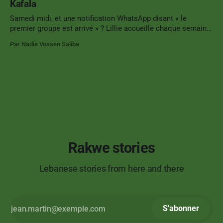
Kafala
Samedi midi, et une notification WhatsApp disant « le
premier groupe est arrivé » ? Lillie accueille chaque semaine
des femmes malgaches, arrivées au Liban sous le système
Par Nadia Vossen Saliba
Kafala, comme elle, pour des ateliers coutures. Ces
moments de rassemblement sont précieux et rare dans la
capitale libanaise. Le système Kafala est une forme
Rakwe stories
Lebanese stories from here and there
S'abonner