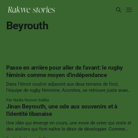
Beyrouth
Passe en arrière pour aller de l'avant: le rugby
féminin comme moyen d'indépendance
Dans l’étroit couloir adjacent aux deux terrains de foot,
l’équipe de rugby féminine, Aconites, se retrouve juste avant
le début de l’entraînement. Petit à petit, l’ensemble de
Par Nadia Vossen Saliba
l’équipe s’est rassemblé. La fondatrice et assistante coach ,
Jinan Beyrouth, une ode aux souvenirs et à
Sarah Kanaan, bras en bandoulière, blessée lors d’un
l'identité libanaise
Une idée qui émerge en cours, une envie de créer qui reste et
des ateliers qui font naître le désir de développer. Comme
Rome, Jinan Beyrouth ne s'est pas faite en un jour. Depuis