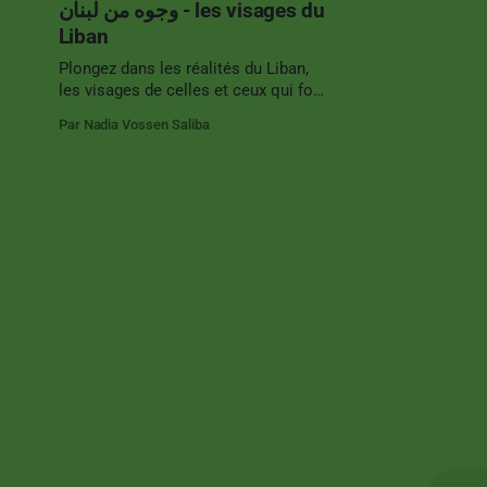
وجوه من لبنان - les visages du
palette de couleurs vives, se fait une
Liban
Plongez dans les réalités du Liban,
les visages de celles et ceux qui font
le pays. Loin de vouloir glamouriser
Par Nadia Vossen Saliba
le pays ou, dans une tendance
inverse, à vouloir montrer
exclusivement la violence, cette
série de photos se veut une
illustration de certains quotidiens. Il
y autant de Liban qu&