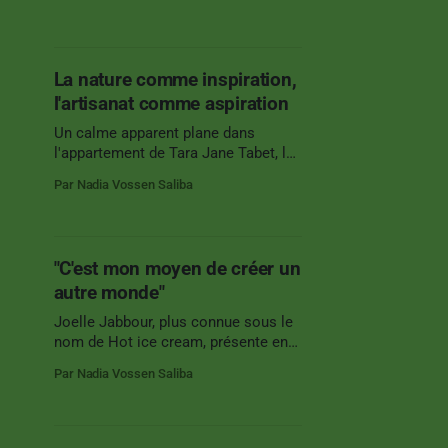
juste avant le début de
l’entraînement. Petit à petit,
l’ensemble de l’équipe s’est
rassemblé. La fondatrice et
La nature comme inspiration,
assistante coach , Sarah Kanaan,
l'artisanat comme aspiration
bras en bandoulière, blessée lors
d’un
Un calme apparent plane dans
l'appartement de Tara Jane Tabet, les
derniers éléments de son
Par Nadia Vossen Saliba
installation, pour We design Beirut,
sont partis la veille. Une exposition
dans des lieux emblématiques de la
ville regroupant des artistes aux
"C'est mon moyen de créer un
pratiques variées. Artiste libanaise,
autre monde"
de retour au pays après 8 années
Joelle Jabbour, plus connue sous le
nom de Hot ice cream, présente en
ce moment sa première exposition
Par Nadia Vossen Saliba
solo, AutoCAT, dans le café/bar Tota
à Mar Mikhael. Cette illustratrice,
dont vous pouvez reconnaître la
patte par la présence de félins et une