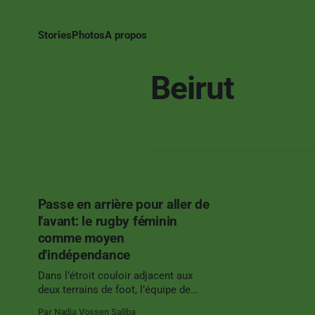
Stories
Photos
A propos
Beirut
Passe en arrière pour aller de
l'avant: le rugby féminin
comme moyen
d'indépendance
Dans l’étroit couloir adjacent aux
deux terrains de foot, l’équipe de
rugby féminine, Aconites, se retrouve
Par Nadia Vossen Saliba