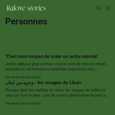
Personnes
"C'est mon moyen de créer un autre monde"
Joelle Jabbour, plus connue sous le nom de Hot ice cream,
présente en ce moment sa première exposition solo,
AutoCAT, dans le café/bar Tota à Mar Mikhael. Cette
Par Nadia Vossen Saliba
illustratrice, dont vous pouvez reconnaître la patte par la
وجوه من لبنان - les visages du Liban
présence de félins et une palette de couleurs vives, se fait
une
Plongez dans les réalités du Liban, les visages de celles et
ceux qui font le pays. Loin de vouloir glamouriser le pays ou,
dans une tendance inverse, à vouloir montrer exclusivement
Par Nadia Vossen Saliba
la violence, cette série de photos se veut une illustration de
certains quotidiens. Il y autant de Liban qu&