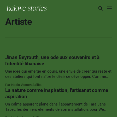
Artiste
Jinan Beyrouth, une ode aux souvenirs et à
l'identité libanaise
Une idée qui émerge en cours, une envie de créer qui reste et
des ateliers qui font naître le désir de développer. Comme
Rome, Jinan Beyrouth ne s'est pas faite en un jour. Depuis
Par Nadia Vossen Saliba
deux ans, Jinan Jadayel développe ses bijoux à l'image du
La nature comme inspiration, l'artisanat comme
glamour arabe.
aspiration
Un calme apparent plane dans l'appartement de Tara Jane
Tabet, les derniers éléments de son installation, pour We
design Beirut, sont partis la veille. Une exposition dans des