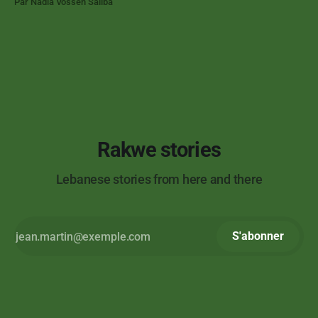
Par Nadia Vossen Saliba
lieux emblématiques de la ville regroupant des artistes aux
pratiques variées. Artiste libanaise, de retour au pays après 8
années
Rakwe stories
Lebanese stories from here and there
S'abonner